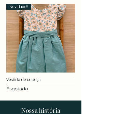
Novidade!!
Vestido de criança
T-SHIRT EQ MINI |
Esgotado
Esgotado
Nossa história