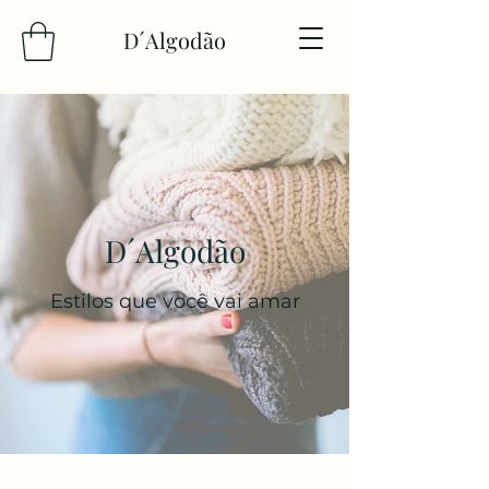
D´Algodão
D´Algodão
Estilos que você vai amar